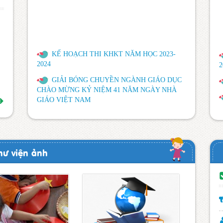
KẾ HOẠCH THI KHKT NĂM HỌC 2023-
2024
2
GIẢI BÓNG CHUYỀN NGÀNH GIÁO DỤC
CHÀO MỪNG KỶ NIỆM 41 NĂM NGÀY NHÀ
GIÁO VIỆT NAM
HỘI NGHỊ TỔNG KẾT NĂM HỌC 2022-
2023
LUÂTH THANH TRA NĂM 2022
BỘ GIÁO DỤC VÀ ĐÀO TẠO BÃI BỎ MỘT
hư viện ảnh
SỐ THÔNG TƯ
Quyết định công khai quyết toán thu chi NSNN
năm 2022
THỰC HIỆN CÁC KHOẢN THU NĂM HỌC
2022-2023