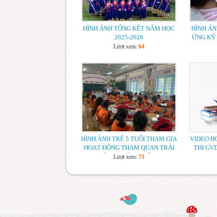
HÌNH ẢNH TỔNG KẾT NĂM HỌC
HÌNH Ả
2025-2026
ỨNG KỶ 
Lượt xem:
64
HÌNH ẢNH TRẺ 5 TUỔI THAM GIA
VIDEO H
HOẠT ĐỘNG THAM QUAN TRẢI
THI GV
NGHIỆM TRƯỜNG TIỂU HỌC
Lượt xem:
73
NĂM HỌC 2025-2026