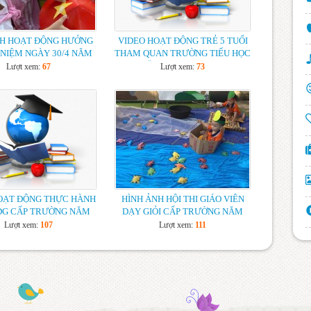
HƯỚNG DẪN XÉT TỐT NGHIỆP THCS
NĂM HỌC 2021-2022
NH HOẠT ĐỘNG HƯỞNG
VIDEO HOẠT ĐỘNG TRẺ 5 TUỔI
BÁO CÁO TỔNG KẾT NĂM HỌC 2021-
NIỆM NGÀY 30/4 NĂM
THAM QUAN TRƯỜNG TIỂU HỌC
2022
HỌC 2025-2026
NĂM HỌC 2025-2026
Lượt xem:
67
Lượt xem:
73
BÁO CÁO CÔNG TÁC XÂY DỰNG CSVC
NĂM HỌC 2022-2023
OẠT ĐỘNG THỰC HÀNH
HÌNH ẢNH HỘI THI GIÁO VIÊN
DG CẤP TRƯỜNG NĂM
DẠY GIỎI CẤP TRƯỜNG NĂM
HỌC 2025-2026
HỌC 2025-2026
Lượt xem:
107
Lượt xem:
111